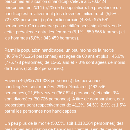
personnes en situation d’handicap s’élève à 1.703.424
personnes, en 2014 (5,1% de la population). La prévalence du
handicap est relativement plus élevée en milieu rural (5,5% :
727.833 personnes) qu’en milieu urbain (4,8% : 975.591
personnes). On n’observe pas de différences significatives de
cette prévalence entre les femmes (5,1% : 859.965 femmes) et
les hommes (5,0% : 843.459 hommes).
Parmi la population handicapée, un peu moins de la moitié
(46,5% :791.264 personnes) est âgée de 60 ans et plus, 45,6%
(776.778 personnes) de 15-59 ans et 7,9% sont âgées de moins
de 15 ans (135 382 personnes).
Environ 46,5% (791.328 personnes) des personnes
handicapées sont mariées, 29% célibataires (493.546
personnes), 21,6% veuves (367.824 personnes) et enfin, 3%
sont divorcées (50.726 personnes). A titre de comparaison, ces
proportions sont respectivement de 41,2%, 54,5%, 2,9% et 1,5%
parmi les personnes non handicapées.
Un peu plus de la moitié (59,5%, soit 1.013.264 personnes) des
personnes en situation de handicap vivent au sein de ménages