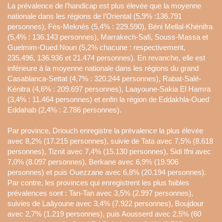
La prévalence de l’handicap est plus élevée que la moyenne
nationale dans les régions de l’Oriental (5,9% :136.791
personnes), Fès-Meknès (5,4% : 229.590), Béni Mellal-Khénifra
(5,4% : 136.143 personnes), Marrakech-Safi, Souss-Massa et
Guelmim-Oued Noun (5,2% chacune : respectivement,
235.496, 136.936 et 21.474 personnes). En revanche, elle est
inférieure à la moyenne nationale dans les régions du grand
Casablanca-Settat (4,7% : 320.244 personnes), Rabat-Salé-
Kénitra (4,6% : 209.697 personnes), Laayoune-Sakia El Hamra
(3,4% : 11.464 personnes) et enfin la région de Eddakhla-Oued
Eddahab (2,4% : 2.786 personnes).
Par province, Driouch enregistre la prévalence la plus élevée
avec 8,2% (17.215 personnes), suivie de Tata avec 7,5% (8.618
personnes), Tiznit avec 7,4% (15.130 personnes), Sidi Ifni avec
7,0% (8.097 personnes), Berkane avec 6,9% (19.906
personnes) et puis Ouezzane avec 6,8% (20.194 personnes).
Par contre, les provinces qui enregistrent les plus faibles
prévalences sont : Tan-Tan avec 3,5% (2.997 personnes),
suivies de Laâyoune avec 3,4% (7.922 personnes), Boujdour
avec 2,7% (1.219 personnes), puis Aousserd avec 2,5% (60