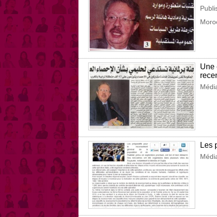
Publi
Moro
Une 
rece
Média
Les 
Média