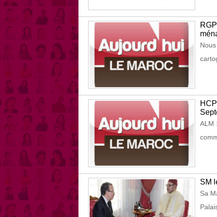
RGPH
ména
Nous 
carto
HCP 
Sept
ALM :
comme
SM l
Sa Ma
Palai