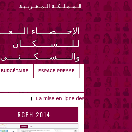
الــمــمـلــكــة الــمــغــربــيـة
الإحــــصــــاء الــــعـــ
لـلـــــســـــكــــان
والـــــســــكـــــنــــى 014
I BUDGÉTAIRE
ESPACE PRESSE
La mise en ligne des microdonnées anonym
RGPH 2014