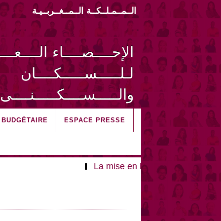
الــمــمـلــكــة الــمــغــربــيـة
الإحــــصــــاء الــــعـــ
لـلـــــســـــكــــان
والـــــســــكـــــنــــى 014
I BUDGÉTAIRE
ESPACE PRESSE
La mise en ligne des microdonnée