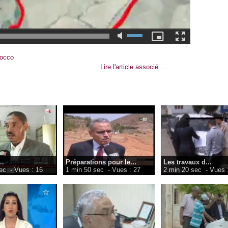
orocco
Lire l'article associé ...
..
Préparations pour le...
Les travaux d...
ec
- Vues : 16
1 min 50 sec
- Vues : 27
2 min 20 sec
- Vues 