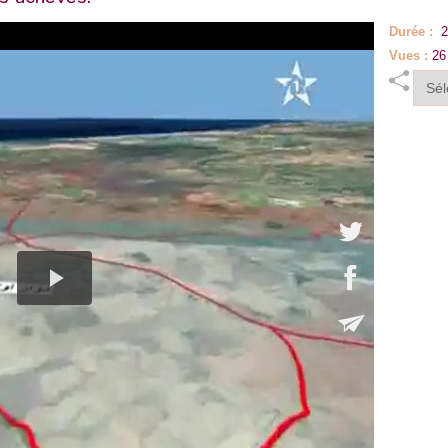
Durée :
2
Vues :
26