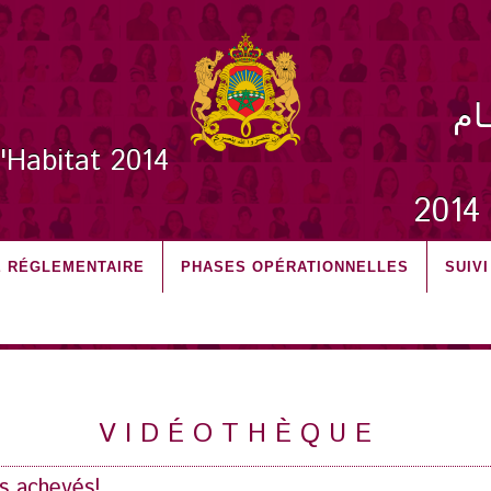
ـام
l'Habitat 2014
2
 RÉGLEMENTAIRE
PHASES OPÉRATIONNELLES
SUIV
V I D É O T H È Q U E
s achevés!