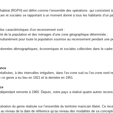
habitat (RGPH) est défini comme l’ensemble des opérations qui consistent à re
s et sociales se rapportant à un moment donné à tous les habitants d’un pa
ipales caractéristiques d’un recensement sont :
talité de la population et des ménages d’une zone géographique déterminée ;
 simultanément pour toute la population soumise au recensement pendant une 
s données démographiques, économiques et sociales collectées dans le cadre 
dance
éalisées, à des intervalles irréguliers, dans l’ex-zone sud ou l’ex-zone nord r
e ce genre a eu lieu en 1921 et la dernière en 1951.
nce
ndépendant remonte à 1960. Depuis, notre pays a réalisé quatre autres recen
ération du genre réalisée sur l’ensemble du territoire marocain libéré. Ce rec
u niveau de la date de référence qu’au niveau des modalités de sa conception 