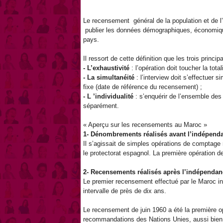
Le recensement général de la population et de l’
publier les données démographiques, économique
pays.
Il ressort de cette définition que les trois princ
- L’exhaustivité
: l’opération doit toucher la to
- La simultanéité
: l’interview doit s’effectuer
fixe (date de référence du recensement) ;
- L ’individualité
: s’enquérir de l’ensemble de
séparément.
« Aperçu sur les recensements au Maroc »
1- Dénombrements réalisés avant l’indépen
Il s’agissait de simples opérations de comptage r
le protectorat espagnol. La première opération d
2- Recensements réalisés après l’indépenda
Le premier recensement effectué par le Maroc i
intervalle de près de dix ans.
Le recensement de juin 1960 a été la première op
recommandations des Nations Unies, aussi bien a