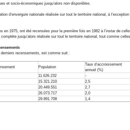
s et socio-économiques jusqu’alors non disponibles.
on d’envergure nationale réalisée sur tout le territoire national, à l’excepti
s en 1975, ont été recensées pour la première fois en 1982 à l’instar de cel
 complète jusqu’alors réalisée sur tout le territoire national, tout comme cell
recensements
q derniers recensements, est comme suit :
Taux d’accroissement
ensement
Population
annuel (%)
0
11.626.232
-
1
15.321.210
2,5
2
20.449.551
2,7
4
26.073.717
2,0
4
29.891.708
1,4