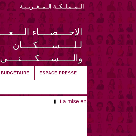
الــمــمـلــكــة الــمــغــربــيـة
الإحــــصــــاء الــــعـــ
لـلـــــســـــكــــان
والـــــســــكـــــنــــى 014
I BUDGÉTAIRE
ESPACE PRESSE
La mise en ligne des microdonn